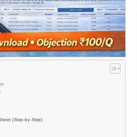
ै?
)
heet (Step-by-Step)